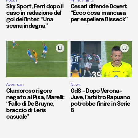
Focus
Primo Piano
Sky Sport, Ferri dopo il
Cesari difende Doveri:
caso in redazione del
“Ecco cosa mancava
gol dell’Inter: “Una
per espellere Bisseck”
scena indegna”
Avversari
News
Clamoroso rigore
GdS – Dopo Verona-
negato al Pisa, Marelli:
Juve, l’arbitro Rapuano
“Fallo di De Bruyne,
potrebbe finire in Serie
braccio di Leris
B
casuale”