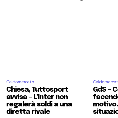
Calciomercato
Calciomerca
Chiesa, Tuttosport
GdS – C
avvisa – L’Inter non
facendo 
regalerà soldi a una
motivo.
diretta rivale
situazi