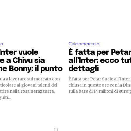
to
Calciomercato
’Inter vuole
È fatta per Peta
e a Chivu sia
all’Inter: ecco tut
he Bonny: il punto
dettagli
nua a lavorare sul mercato con
È fatta per Petar Sucic all’Inte
icolare ai giovani talenti del
chiusa in queste ore con la D
rire nella rosa nerazzurra.
sulla base di 14 milioni di euro pi
iti...