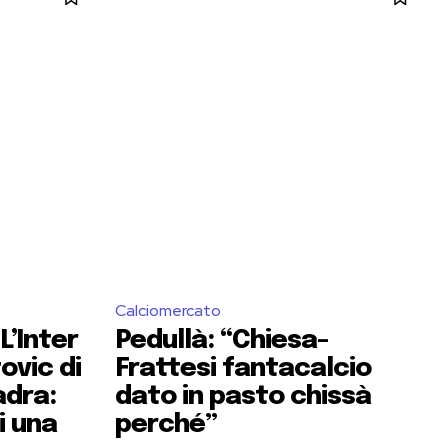
Calciomercato
L’Inter
Pedullà: “Chiesa-
ovic di
Frattesi fantacalcio
adra:
dato in pasto chissà
i una
perché”