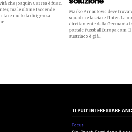
soluzione
ità che Joaquin Correa è fuori
Inter, ma le ultime faccende
Marko Arnautovic deve trovars
rritare molto la dirigenza
squadra e lasciare l'Inter. La no
e...
direttamente dalla Germania tr
portale FussballEuropa.com. Il
austriaco è già...
TI PUO' INTERESSARE AN
Focus