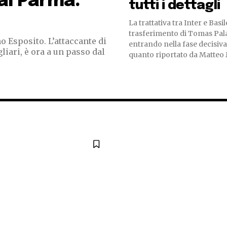
al Parma:
tutti i dettagli
La trattativa tra Inter e Basil
trasferimento di Tomas Pala
o Esposito. L’attaccante di
entrando nella fase decisiv
liari, è ora a un passo dal
quanto riportato da Matteo M