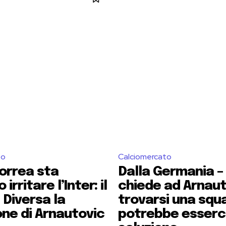
to
Calciomercato
orrea sta
Dalla Germania – 
irritare l’Inter: il
chiede ad Arnaut
 Diversa la
trovarsi una squ
one di Arnautovic
potrebbe esserc