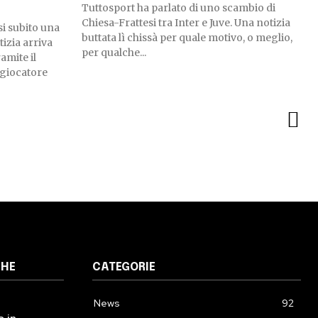
Tuttosport ha parlato di uno scambio di
Chiesa-Frattesi tra Inter e Juve. Una notizia
i subito una
buttata lì chissà per quale motivo, o meglio,
tizia arriva
per qualche...
amite il
 giocatore
CHE
CATEGORIE
News
92