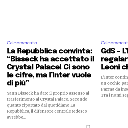
Calciomercato
Calciomerca
La Repubblica convinta:
GdS – L
“Bisseck ha accettato il
regalar
Crystal Palace! Ci sono
Leoni c
le cifre, ma l’Inter vuole
L’Inter conti
di più”
un occhio part
Parma da inse
Yann Bisseck ha dato il proprio assenso al
Tra i nomi segu
trasferimento al Crystal Palace. Secondo
quanto riportato dal quotidiano La
Repubblica, il difensore centrale tedesco
avrebbe...