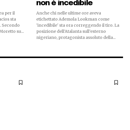
non è incedibile
ea per il
Anche chi nelle ultime ore aveva
cios sta
etichettato Ademola Lookman come
a. Secondo
'incedibile' sta ora correggendo il tiro. La
oretto su...
posizione dell’Atalanta sull’esterno
nigeriano, protagonista assoluto della...