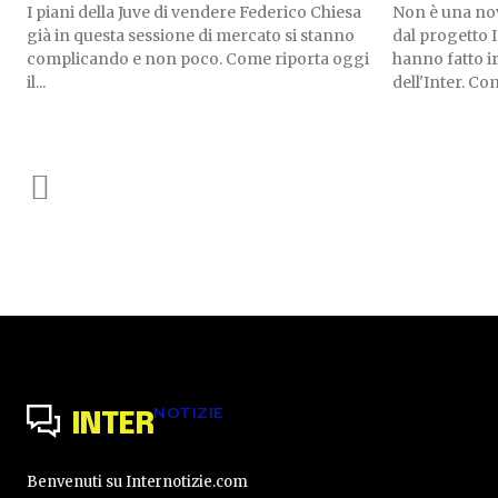
I piani della Juve di vendere Federico Chiesa
Non è una nov
già in questa sessione di mercato si stanno
dal progetto 
complicando e non poco. Come riporta oggi
hanno fatto i
il...
dell'Inter. Com
NOTIZIE
INTER
Benvenuti su Internotizie.com