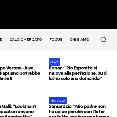
E
CALCIOMERCATO
FOCUS
CHI SIAMO
News
po Verona-Juve,
Boban: “Pio Esposito si
o Rapuano potrebbe
muove alla perfezione. Su di
Serie B
lui ho solo una domanda”
Interviste
n Galli: “Lookman?
Samardzic: “Mio padre non
iocatori devono
ha colpe perché con l’Inter