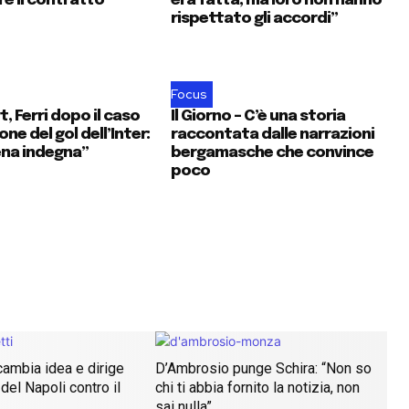
re il contratto”
era fatta, ma loro non hanno
rispettato gli accordi”
Focus
, Ferri dopo il caso
Il Giorno – C’è una storia
one del gol dell’Inter:
raccontata dalle narrazioni
na indegna”
bergamasche che convince
poco
ambia idea e dirige
D’Ambrosio punge Schira: “Non so
del Napoli contro il
chi ti abbia fornito la notizia, non
sai nulla”