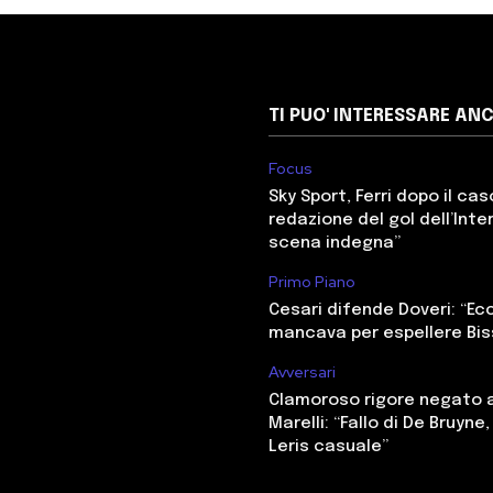
TI PUO' INTERESSARE AN
Focus
Sky Sport, Ferri dopo il cas
redazione del gol dell’Inter
scena indegna”
Primo Piano
Cesari difende Doveri: “E
mancava per espellere Bi
Avversari
Clamoroso rigore negato a
Marelli: “Fallo di De Bruyne
Leris casuale”