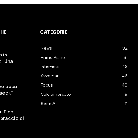
CHE
CATEGORIE
News
92
o in
Primo Piano
81
: “Una
Interviste
46
Avversari
46
Focus
40
cco cosa
sseck”
Calciomercato
19
Serie A
11
l Pisa,
, braccio di