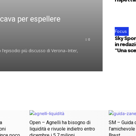
rispetta
cava per espellere
Focus
Sky Sport
0
in redazi
 l’episodio più discusso di Verona–Inter,
“Una sce
ia
Open – Agnelli ha bisogno di
SM – Guida c
oni
liquidità e rivuole indietro entro
l’amichevole 
ince poco
dicembre i 5,7 milioni
Brest