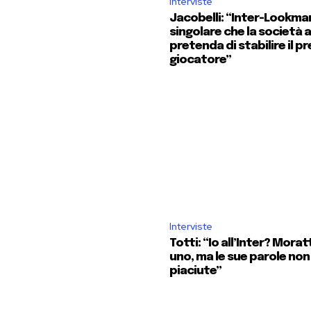
Interviste
Jacobelli: “Inter-Lookma
singolare che la società 
pretenda di stabilire il pr
giocatore”
Interviste
Totti: “Io all’Inter? Mora
uno, ma le sue parole non
piaciute”