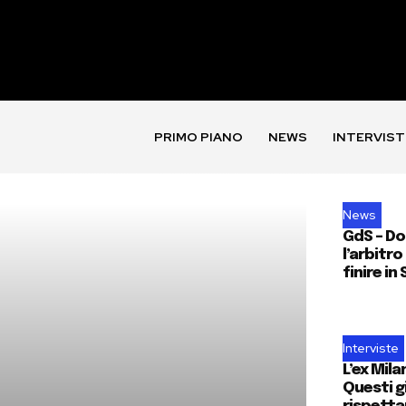
PRIMO PIANO
NEWS
INTERVIST
News
GdS – Do
l’arbitr
finire in 
Interviste
L’ex Mila
Questi g