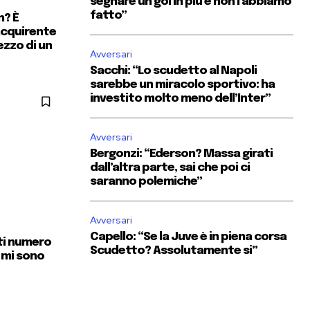
segnare un gol in più e non l’abbiamo
fatto”
n? È
acquirente
ezzo di un
Avversari
Sacchi: “Lo scudetto al Napoli
sarebbe un miracolo sportivo: ha
investito molto meno dell’Inter”
Avversari
Bergonzi: “Ederson? Massa girati
dall’altra parte, sai che poi ci
saranno polemiche”
Avversari
Capello: “Se la Juve è in piena corsa
tti numero
Scudetto? Assolutamente si”
 mi sono