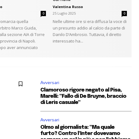
so
Valentina Russo
25 Luglio 2025
0
0
romarcia quella
Nelle ultime ore si era diffusa la voce di
arbitro Marco Guida,
un presunto addio al calcio da parte di
lla sezione AIA di Torre
Danilo D’Ambrosio. Tuttavia, il diretto
provincia di Napoli.
interessato ha...
opo aver annunciato
Avversari
Clamoroso rigore negato al Pisa,
Marelli: “Fallo di De Bruyne, braccio
di Leris casuale”
Avversari
Olmo al giornalista: “Ma quale
furto? Contro l’Inter dovevamo