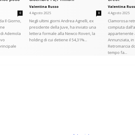
Valentina Russo
Valentina Rus
4 Agosto 2025
4 Agosto 2025
0
0
a Il Giorno,
Negli ultimi giorni Andrea Agnelli, ex
Clamorosa ret
one
presidente della Juve, ha inviato una
compiuta dall’
o di Ademola
lettera formale alla Newco Roveri, la
appartenente a
ivo
holding di cui detiene il 54,31%...
Annunziata, in 
principale
Retromarcia d
tempo fa...