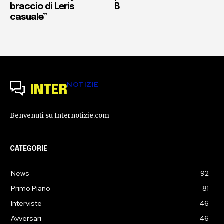
braccio di Leris
B
casuale”
NOTIZIE
INTER
Benvenuti su Internotizie.com
CATEGORIE
News
92
Primo Piano
81
Interviste
46
Avversari
46