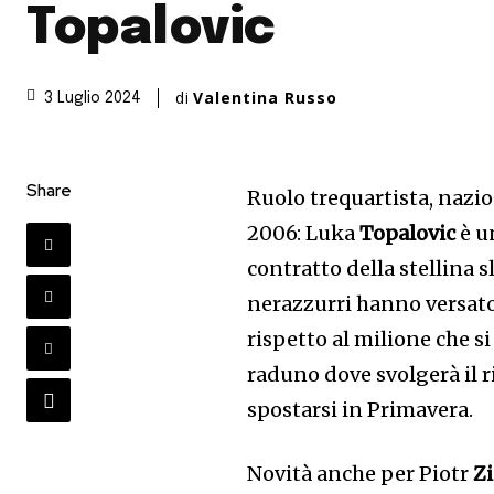
Topalovic
di
Valentina Russo
3 Luglio 2024
Share
Ruolo trequartista, nazi
2006: Luka
Topalovic
è u
contratto della stellina s
nerazzurri hanno versato
rispetto al milione che si
raduno dove svolgerà il r
spostarsi in Primavera.
Novità anche per Piotr
Z