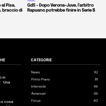
News
al Pisa,
GdS – Dopo Verona-Juve, l’arbitro
e, braccio di
Rapuano potrebbe finire in Serie B
CHE
CATEGORIE
News
92
o in
Primo Piano
81
: “Una
Interviste
46
Avversari
46
Focus
40
cco cosa