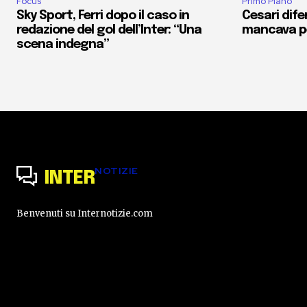
Focus
Primo Piano
Sky Sport, Ferri dopo il caso in
Cesari dife
redazione del gol dell’Inter: “Una
mancava pe
scena indegna”
NOTIZIE
INTER
Benvenuti su Internotizie.com