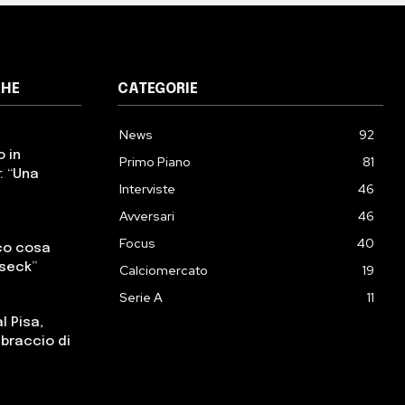
CHE
CATEGORIE
News
92
o in
Primo Piano
81
: “Una
Interviste
46
Avversari
46
Focus
40
cco cosa
sseck”
Calciomercato
19
Serie A
11
l Pisa,
, braccio di