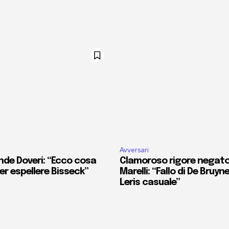
Avversari
nde Doveri: “Ecco cosa
Clamoroso rigore negato 
r espellere Bisseck”
Marelli: “Fallo di De Bruyn
Leris casuale”