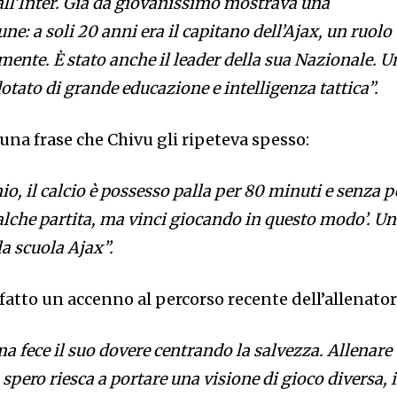
all’Inter. Già da giovanissimo mostrava una
ne: a soli 20 anni era il capitano dell’Ajax, un ruolo
mente. È stato anche il leader della sua Nazionale. U
dotato di grande educazione e intelligenza tattica”.
una frase che Chivu gli ripeteva spesso:
o, il calcio è possesso palla per 80 minuti e senza p
alche partita, ma vinci giocando in questo modo’. Un
la scuola Ajax”.
 fatto un accenno al percorso recente dell’allenator
a fece il suo dovere centrando la salvezza. Allenare
 spero riesca a portare una visione di gioco diversa, 