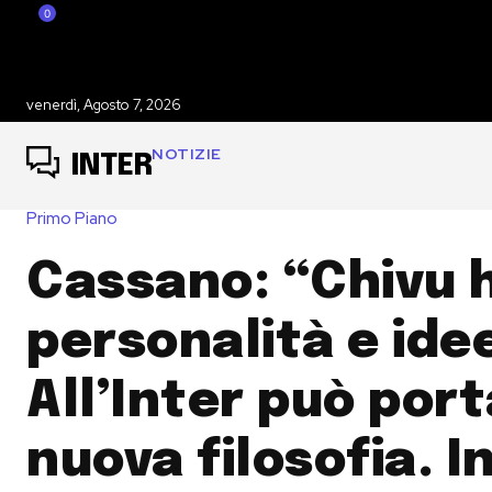
0
venerdì, Agosto 7, 2026
NOTIZIE
INTER
Primo Piano
Cassano: “Chivu 
personalità e ide
All’Inter può por
nuova filosofia. I