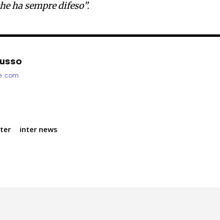
che ha sempre difeso”.
Russo
zie.com
nter
inter news