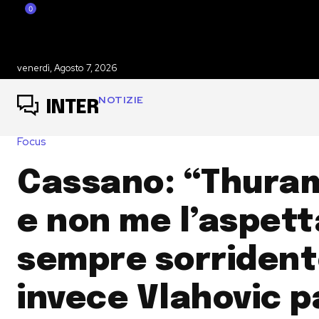
0
venerdì, Agosto 7, 2026
NOTIZIE
INTER
Focus
Cassano: “Thuram
e non me l’aspett
sempre sorrident
invece Vlahovic p