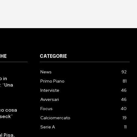
CHE
CATEGORIE
News
92
o in
Primo Piano
81
: “Una
Interviste
46
Avversari
46
Focus
40
cco cosa
sseck”
Calciomercato
19
Serie A
11
l Pisa,