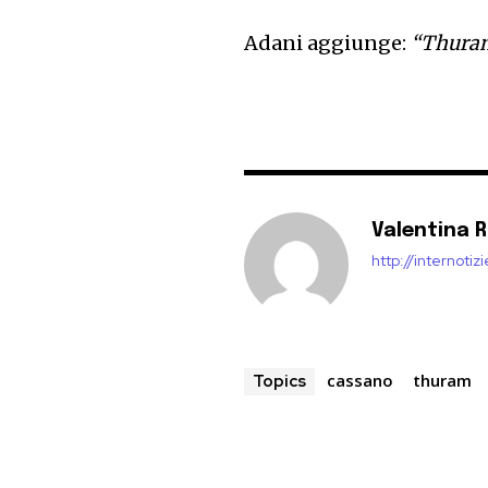
Adani aggiunge:
“Thuram 
Valentina 
http://internoti
cassano
thuram
Topics