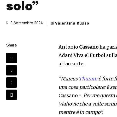
solo”
di
Valentina Russo
3 Settembre 2024
Share
Antonio
Cassano
ha parl
Adani Viva el Futbol sull
attaccante:
“Marcus
Thuram
è forte 
una cosa particolare: è s
Cassano -.
Per me questa è
Vlahovic che a volte sembr
mentre è in campo”.