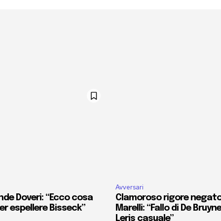
Avversari
nde Doveri: “Ecco cosa
Clamoroso rigore negato 
r espellere Bisseck”
Marelli: “Fallo di De Bruyn
Leris casuale”