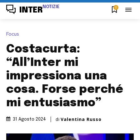
NOTIZIE
0
INTER
Focus
Costacurta:
“All’Inter mi
impressiona una
cosa. Forse perché
mi entusiasmo”
di
Valentina Russo
31 Agosto 2024