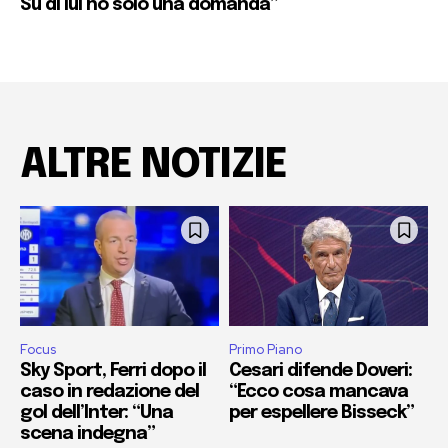
Su di lui ho solo una domanda”
ALTRE NOTIZIE
Focus
Primo Piano
Sky Sport, Ferri dopo il
Cesari difende Doveri:
caso in redazione del
“Ecco cosa mancava
gol dell’Inter: “Una
per espellere Bisseck”
scena indegna”