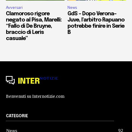
Avversari
News
Clamoroso rigore
GdS – Dopo Verona-
negato al Pisa, Marelli:
Juve, l’arbitro Rapuano
“Fallo di De Bruyne,
potrebbe finire in Serie
braccio di Leris
B
casuale”
NOTIZIE
INTER
Benvenuti su Internotizie.com
CATEGORIE
News
92