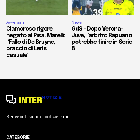
Avversari
News
Clamoroso rigore
GdS – Dopo Verona-
negato al Pisa, Marelli:
Juve, l’arbitro Rapuano
“Fallo di De Bruyne,
potrebbe finire in Serie
braccio di Leris
B
casuale”
NOTIZIE
INTER
Benvenuti su Internotizie.com
CATEGORIE