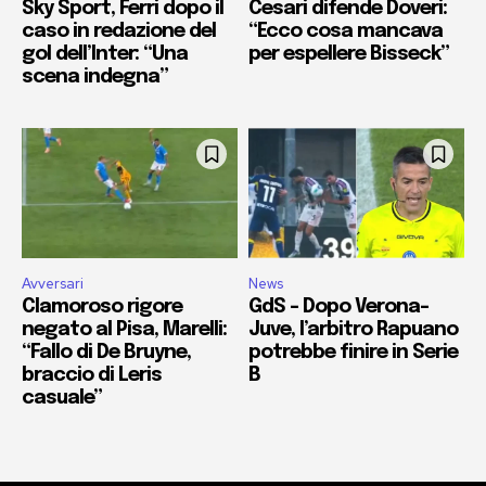
Sky Sport, Ferri dopo il
Cesari difende Doveri:
caso in redazione del
“Ecco cosa mancava
gol dell’Inter: “Una
per espellere Bisseck”
scena indegna”
Avversari
News
Clamoroso rigore
GdS – Dopo Verona-
negato al Pisa, Marelli:
Juve, l’arbitro Rapuano
“Fallo di De Bruyne,
potrebbe finire in Serie
braccio di Leris
B
casuale”