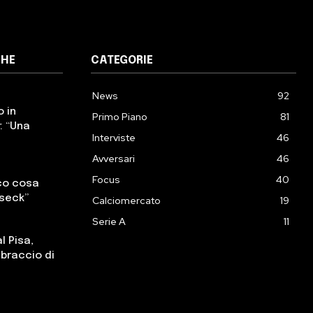
CHE
CATEGORIE
News
92
o in
Primo Piano
81
: “Una
Interviste
46
Avversari
46
Focus
40
cco cosa
sseck”
Calciomercato
19
Serie A
11
l Pisa,
, braccio di