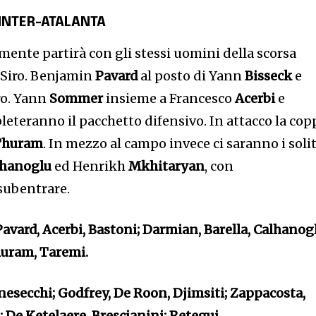
 INTER-ATALANTA
ente partirà con gli stessi uomini della scorsa
n Siro. Benjamin
Pavard
al posto di Yann
Bisseck
e
ro. Yann
Sommer
insieme a Francesco
Acerbi
e
eteranno il pacchetto difensivo. In attacco la cop
Thuram
. In mezzo al campo invece ci saranno i solit
lhanoglu
ed Henrikh
Mkhitaryan
, con
subentrare.
avard, Acerbi, Bastoni; Darmian, Barella, Calhanog
uram, Taremi.
esecchi; Godfrey, De Roon, Djimsiti; Zappacosta,
; De Ketelaere, Brescianini; Retegui.