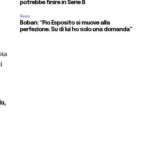
potrebbe finire in Serie B
News
Boban: “Pio Esposito si muove alla
perfezione. Su di lui ho solo una domanda”
pia
i
lu,