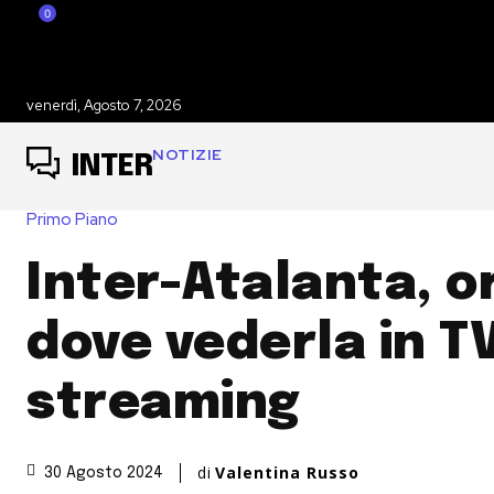
0
venerdì, Agosto 7, 2026
NOTIZIE
INTER
Primo Piano
Inter-Atalanta, o
dove vederla in T
streaming
di
Valentina Russo
30 Agosto 2024