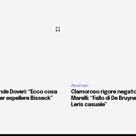
Avversari
nde Doveri: “Ecco cosa
Clamoroso rigore negato 
r espellere Bisseck”
Marelli: “Fallo di De Bruyn
Leris casuale”