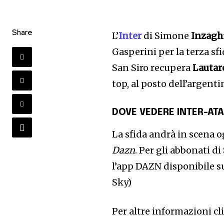
Share
L’
Inter
di Simone
Inzagh
Gasperini per la terza sfi
San Siro recupera
Lautar
top, al posto dell’argent
DOVE VEDERE
INTER-AT
La sfida andrà in scena og
Dazn
. Per gli abbonati di
l’app DAZN disponibile s
Sky)
Per altre informazioni cl