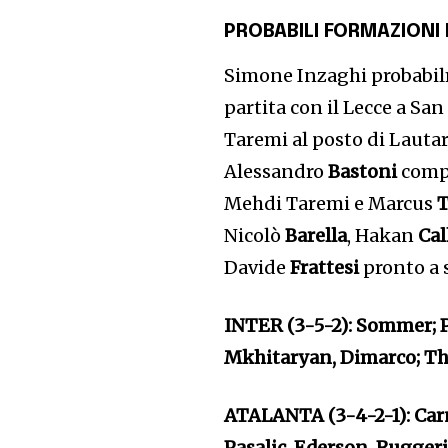
PROBABILI FORMAZIONI
Simone Inzaghi probabilm
partita con il Lecce a Sa
Taremi al posto di Lauta
Alessandro
Bastoni
compl
Mehdi Taremi e Marcus
Nicolò
Barella
, Hakan
Ca
Davide
Frattesi
pronto a 
INTER (3-5-2): Sommer; P
Mkhitaryan, Dimarco; Th
ATALANTA (3-4-2-1): Carn
Pasalic, Ederson, Ruggeri