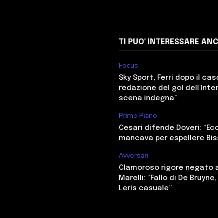
TI PUO' INTERESSARE AN
Focus
Sky Sport, Ferri dopo il cas
redazione del gol dell’Inter
scena indegna”
Primo Piano
Cesari difende Doveri: “E
mancava per espellere Bi
Avversari
Clamoroso rigore negato a
Marelli: “Fallo di De Bruyne
Leris casuale”