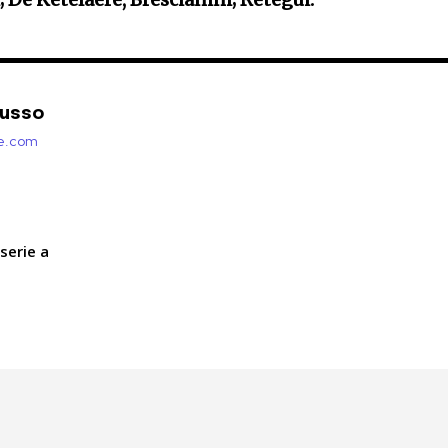
Russo
zie.com
serie a