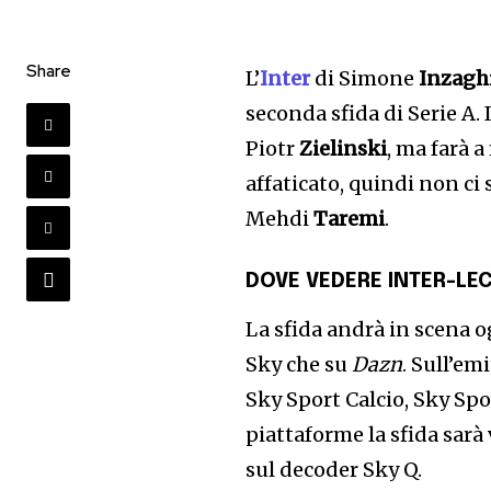
Share
L’
Inter
di Simone
Inzagh
seconda sfida di Serie A. 
Piotr
Zielinski
, ma farà 
affaticato, quindi non ci 
Mehdi
Taremi
.
DOVE VEDERE
INTER-LE
La sfida andrà in scena og
Sky che su
Dazn
. Sull’em
Sky Sport Calcio, Sky Spo
piattaforme la sfida sarà
sul decoder Sky Q.