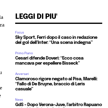
LEGGI DI PIU'
la
era
Focus
Sky Sport, Ferri dopo il caso in redazione
del gol dell’Inter: “Una scena indegna”
Primo Piano
Cesari difende Doveri: “Ecco cosa
mancava per espellere Bisseck”
u
Avversari
Clamoroso rigore negato al Pisa, Marelli:
“Fallo di De Bruyne, braccio di Leris
le
casuale”
e
News
GdS – Dopo Verona-Juve, l’arbitro Rapuano