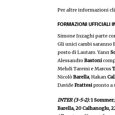
Per altre informazioni cl
FORMAZIONI UFFICIALI 
Simone Inzaghi parte con 
Gli unici cambi saranno
posto di Lautaro. Yann
S
Alessandro
Bastoni
compl
Mehdi Taremi e Marcus
Nicolò
Barella
, Hakan
Ca
Davide
Frattesi
pronto a 
INTER (3-5-2):
1 Sommer; 
Barella, 20 Calhanoglu, 