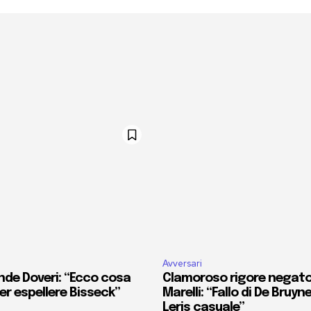
Avversari
nde Doveri: “Ecco cosa
Clamoroso rigore negato 
r espellere Bisseck”
Marelli: “Fallo di De Bruyn
Leris casuale”