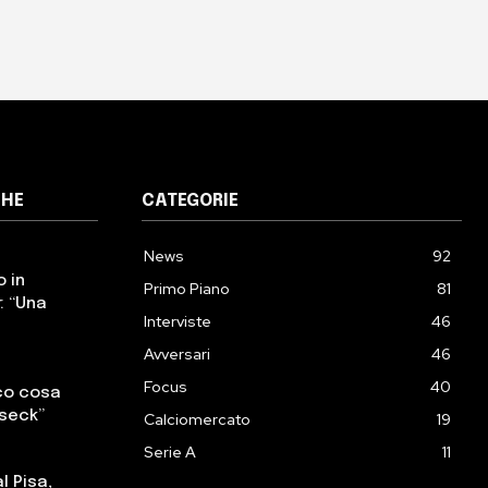
CHE
CATEGORIE
News
92
o in
Primo Piano
81
: “Una
Interviste
46
Avversari
46
Focus
40
cco cosa
sseck”
Calciomercato
19
Serie A
11
l Pisa,