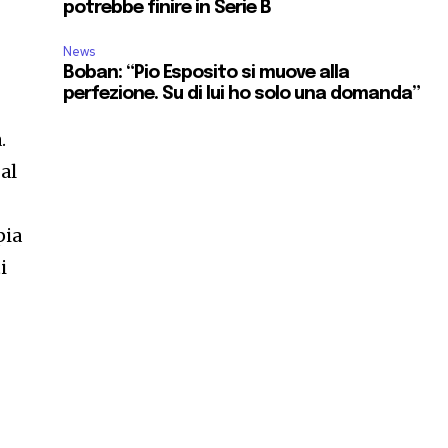
potrebbe finire in Serie B
News
Boban: “Pio Esposito si muove alla
perfezione. Su di lui ho solo una domanda”
.
al
pia
i