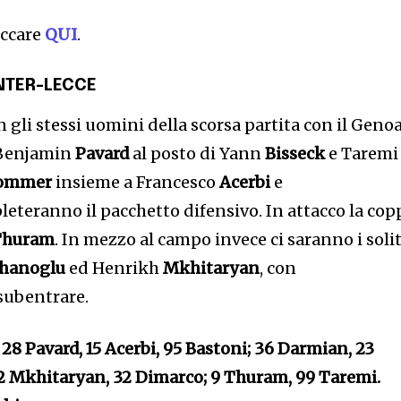
iccare
QUI
.
INTER-LECCE
gli stessi uomini della scorsa partita con il Genoa
 Benjamin
Pavard
al posto di Yann
Bisseck
e Taremi 
ommer
insieme a Francesco
Acerbi
e
eteranno il pacchetto difensivo. In attacco la cop
Thuram
. In mezzo al campo invece ci saranno i solit
lhanoglu
ed Henrikh
Mkhitaryan
, con
subentrare.
28 Pavard, 15 Acerbi, 95 Bastoni; 36 Darmian, 23
22 Mkhitaryan, 32 Dimarco; 9 Thuram, 99 Taremi.