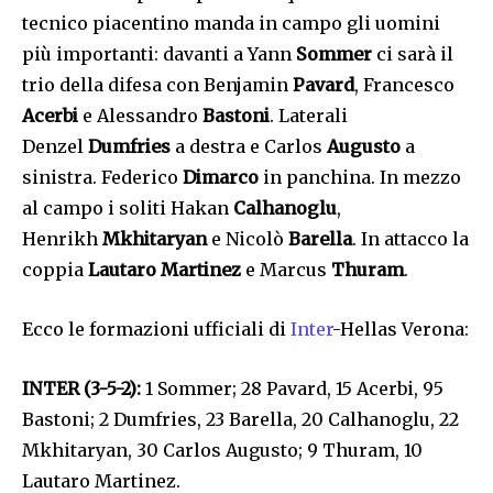
tecnico piacentino manda in campo gli uomini
più importanti: davanti a Yann
Sommer
ci sarà il
trio della difesa con Benjamin
Pavard
, Francesco
Acerbi
e Alessandro
Bastoni
. Laterali
Denzel
Dumfries
a destra e Carlos
Augusto
a
sinistra. Federico
Dimarco
in panchina. In mezzo
al campo i soliti Hakan
Calhanoglu
,
Henrikh
Mkhitaryan
e Nicolò
Barella
. In attacco la
coppia
Lautaro Martinez
e Marcus
Thuram
.
Ecco le formazioni ufficiali di
Inter
-Hellas Verona:
INTER (3-5-2):
1 Sommer; 28 Pavard, 15 Acerbi, 95
Bastoni; 2 Dumfries, 23 Barella, 20 Calhanoglu, 22
Mkhitaryan, 30 Carlos Augusto; 9 Thuram, 10
Lautaro Martinez.