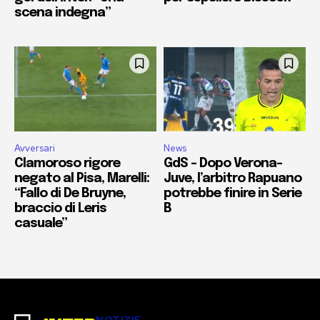
scena indegna”
Avversari
News
Clamoroso rigore
GdS – Dopo Verona-
negato al Pisa, Marelli:
Juve, l’arbitro Rapuano
“Fallo di De Bruyne,
potrebbe finire in Serie
braccio di Leris
B
casuale”
NOTIZIE