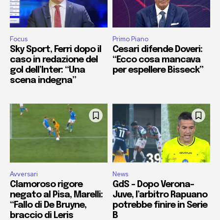
Focus
Primo Piano
Sky Sport, Ferri dopo il
Cesari difende Doveri:
caso in redazione del
“Ecco cosa mancava
gol dell’Inter: “Una
per espellere Bisseck”
scena indegna”
Avversari
News
Clamoroso rigore
GdS – Dopo Verona-
negato al Pisa, Marelli:
Juve, l’arbitro Rapuano
“Fallo di De Bruyne,
potrebbe finire in Serie
braccio di Leris
B