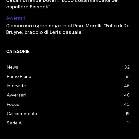
Cesari difende Doveri: “Ecco cosa mancava per
espellere Bisseck”
Avversari
Clamoroso rigore negato al Pisa, Marelli: “Fallo di De
Bruyne, braccio di Leris casuale”
CATEGORIE
News
92
Primo Piano
81
Interviste
46
Avversari
46
Focus
40
Calciomercato
19
Serie A
11