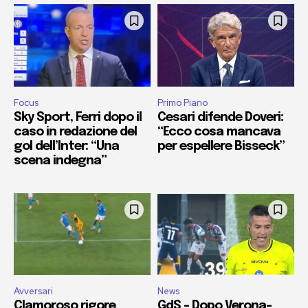
Focus
Primo Piano
Sky Sport, Ferri dopo il
Cesari difende Doveri:
caso in redazione del
“Ecco cosa mancava
gol dell’Inter: “Una
per espellere Bisseck”
scena indegna”
Avversari
News
Clamoroso rigore
GdS – Dopo Verona-