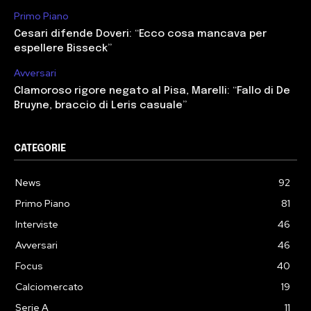
Primo Piano
Cesari difende Doveri: “Ecco cosa mancava per
espellere Bisseck”
Avversari
Clamoroso rigore negato al Pisa, Marelli: “Fallo di De
Bruyne, braccio di Leris casuale”
CATEGORIE
News
92
Primo Piano
81
Interviste
46
Avversari
46
Focus
40
Calciomercato
19
Serie A
11