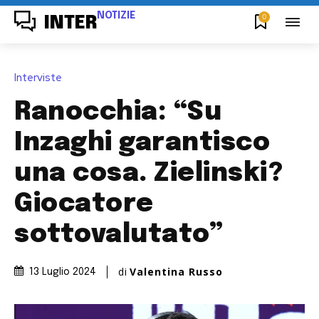
NOTIZIE
0
INTER
Interviste
Ranocchia: “Su
Inzaghi garantisco
una cosa. Zielinski?
Giocatore
sottovalutato”
di
Valentina Russo
13 Luglio 2024