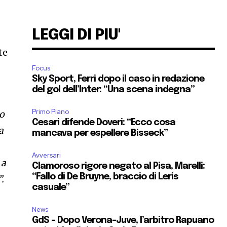
LEGGI DI PIU'
te
Focus
Sky Sport, Ferri dopo il caso in redazione
del gol dell’Inter: “Una scena indegna”
Primo Piano
to
Cesari difende Doveri: “Ecco cosa
a
mancava per espellere Bisseck”
Avversari
 a
Clamoroso rigore negato al Pisa, Marelli:
“Fallo di De Bruyne, braccio di Leris
.
casuale”
News
GdS – Dopo Verona-Juve, l’arbitro Rapuano