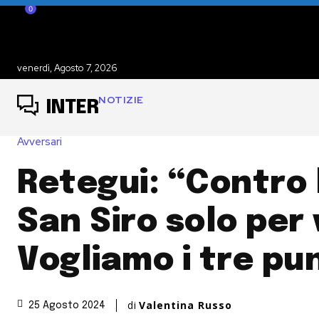
0
venerdì, Agosto 7, 2026
NOTIZIE
INTER
Avversari
Retegui: “Contro l
San Siro solo per 
Vogliamo i tre pu
di
Valentina Russo
25 Agosto 2024