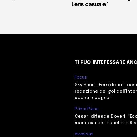
Leris casuale”
TI PUO' INTERESSARE AN
Focus
Sky Sport, Ferri dopo il cas
redazione del gol dell’Inter
scena indegna”
Primo Piano
Cesari difende Doveri: “E
mancava per espellere Bi
Avversari