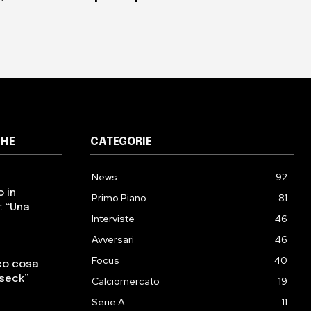
CHE
CATEGORIE
News
92
o in
Primo Piano
81
: “Una
Interviste
46
Avversari
46
Focus
40
cco cosa
sseck”
Calciomercato
19
Serie A
11