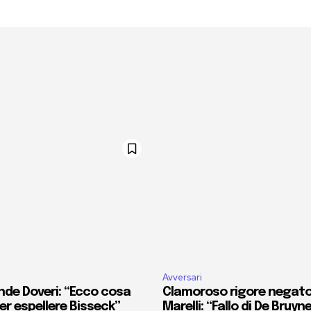
Avversari
nde Doveri: “Ecco cosa
Clamoroso rigore negato 
r espellere Bisseck”
Marelli: “Fallo di De Bruyn