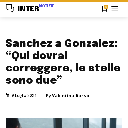
NOTIZIE
0
INTER
Sanchez a Gonzalez:
“Qui dovrai
correggere, le stelle
sono due”
By
Valentina Russo
9 Luglio 2024