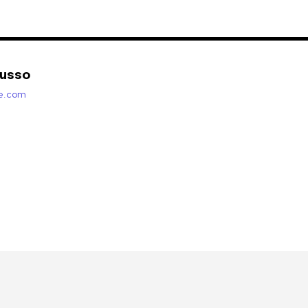
Russo
zie.com