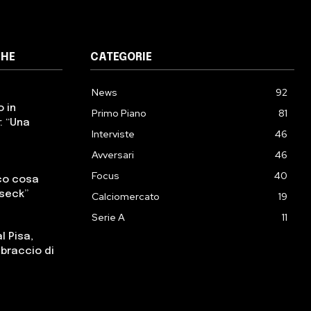
CHE
CATEGORIE
News
92
o in
Primo Piano
81
: “Una
Interviste
46
Avversari
46
Focus
40
cco cosa
sseck”
Calciomercato
19
Serie A
11
l Pisa,
, braccio di