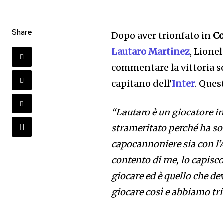
Share
Dopo aver trionfato in
C
Lautaro Martinez
, Lione
commentare la vittoria s
capitano dell’
Inter
. Ques
“Lautaro è un giocatore in
strameritato perché ha sof
capocannoniere sia con l’
contento di me, lo capisco
giocare ed è quello che d
giocare così e abbiamo tri