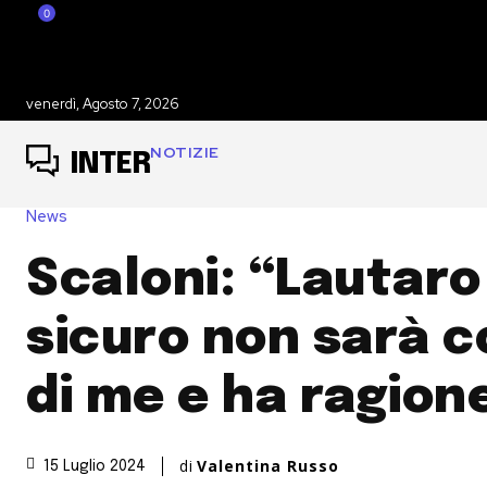
0
venerdì, Agosto 7, 2026
NOTIZIE
INTER
News
Scaloni: “Lautaro
sicuro non sarà 
di me e ha ragion
di
Valentina Russo
15 Luglio 2024