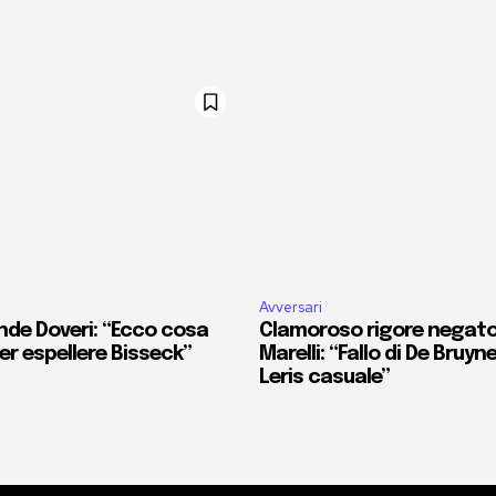
Avversari
nde Doveri: “Ecco cosa
Clamoroso rigore negato 
r espellere Bisseck”
Marelli: “Fallo di De Bruyn
Leris casuale”