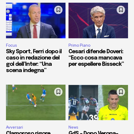
Focus
Primo Piano
Sky Sport, Ferri dopo il
Cesari difende Doveri:
caso in redazione del
“Ecco cosa mancava
gol dell’Inter: “Una
per espellere Bisseck”
scena indegna”
Avversari
News
Clamoroso rigore
GdS – Dopo Verona-