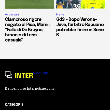
Avversari
News
Clamoroso rigore
GdS – Dopo Verona-
negato al Pisa, Marelli:
Juve, l’arbitro Rapuano
“Fallo di De Bruyne,
potrebbe finire in Serie
braccio di Leris
B
casuale”
NOTIZIE
INTER
Benvenuti su Internotizie.com
CATEGORIE