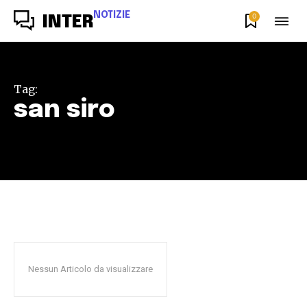
NOTIZIE
0
INTER
Tag:
san siro
Nessun Articolo da visualizzare