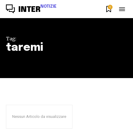
NOTIZIE
0
INTER
Tag:
taremi
Nessun Articolo da visualizzare