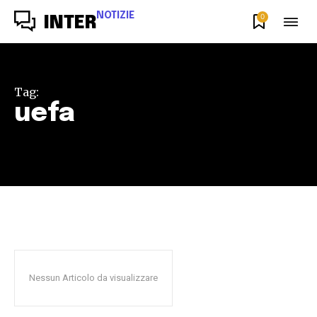
NOTIZIE
0
INTER
Tag:
uefa
Nessun Articolo da visualizzare