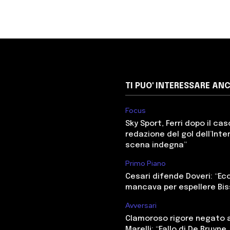
TI PUO' INTERESSARE AN
Focus
Sky Sport, Ferri dopo il cas
redazione del gol dell’Inter
scena indegna”
Primo Piano
Cesari difende Doveri: “E
mancava per espellere Bi
Avversari
Clamoroso rigore negato a
Marelli: “Fallo di De Bruyne