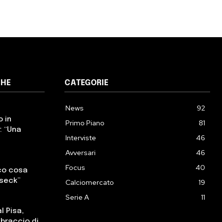
CHE
CATEGORIE
News
92
o in
Primo Piano
81
: “Una
Interviste
46
Avversari
46
Focus
40
cco cosa
sseck”
Calciomercato
19
Serie A
11
l Pisa,
, braccio di