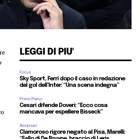
LEGGI DI PIU'
re
o
Focus
Sky Sport, Ferri dopo il caso in redazione
del gol dell’Inter: “Una scena indegna”
Primo Piano
Cesari difende Doveri: “Ecco cosa
co
mancava per espellere Bisseck”
Avversari
Clamoroso rigore negato al Pisa, Marelli:
“Fallo di De Bruyne, braccio di Leris