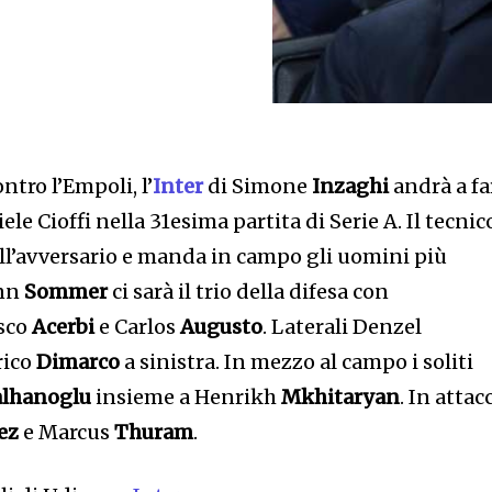
ntro l’Empoli, l’
Inter
di Simone
Inzaghi
andrà a fa
ele Cioffi nella 31esima partita di Serie A. Il tecnic
ell’avversario e manda in campo gli uomini più
ann
Sommer
ci sarà il trio della difesa con
esco
Acerbi
e Carlos
Augusto
. Laterali Denzel
rico
Dimarco
a sinistra. In mezzo al campo i soliti
lhanoglu
insieme a Henrikh
Mkhitaryan
. In attac
ez
e Marcus
Thuram
.