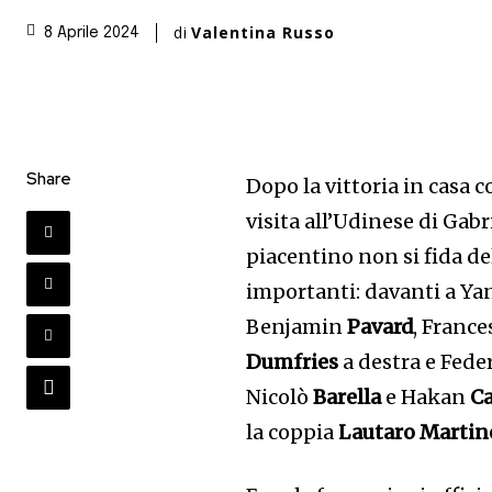
di
Valentina Russo
8 Aprile 2024
Share
Dopo la vittoria in casa co
visita all’Udinese di Gabri
piacentino non si fida d
importanti: davanti a Y
Benjamin
Pavard
, Franc
Dumfries
a destra e Fede
Nicolò
Barella
e Hakan
Ca
la coppia
Lautaro Martin