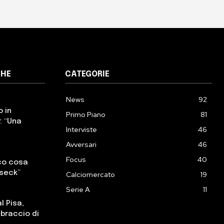
CHE
CATEGORIE
News
92
o in
Primo Piano
81
: “Una
Interviste
46
Avversari
46
Focus
40
cco cosa
sseck”
Calciomercato
19
Serie A
11
l Pisa,
, braccio di