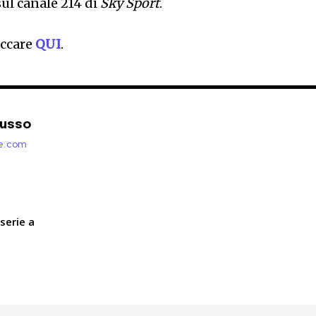
ul canale 214 di
Sky Sport
.
iccare
QUI
.
Russo
zie.com
serie a