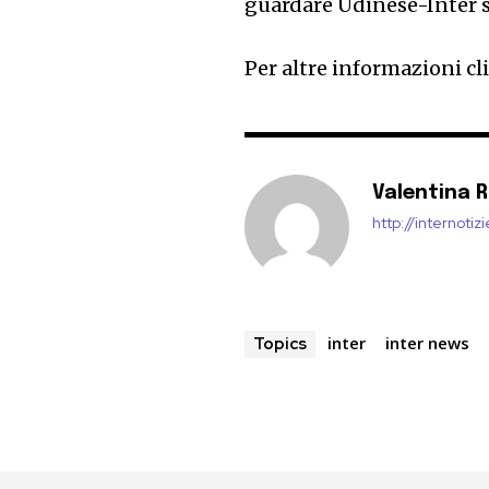
guardare Udinese-Inter s
Per altre informazioni cl
Valentina 
http://internoti
inter
inter news
Topics