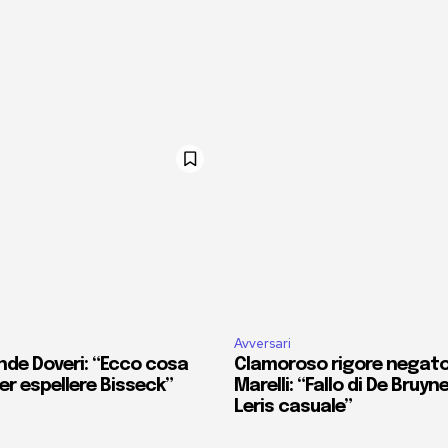
Avversari
nde Doveri: “Ecco cosa
Clamoroso rigore negato 
r espellere Bisseck”
Marelli: “Fallo di De Bruyn
Leris casuale”