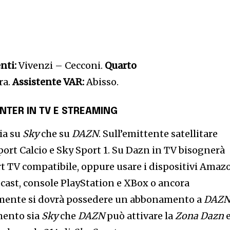
nti:
Vivenzi – Cecconi.
Quarto
ra.
Assistente VAR:
Abisso.
NTER IN TV E STREAMING
sia su
Sky
che su
DAZN
. Sull’emittente satellitare
port Calcio e Sky Sport 1. Su Dazn in TV bisognerà
t TV compatibile, oppure usare i dispositivi Amaz
cast, console PlayStation e XBox o ancora
mente si dovrà possedere un abbonamento a
DAZ
mento sia
Sky
che
DAZN
può attivare la
Zona Dazn