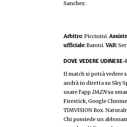
Sanchez.
Arbitro
: Piccinini.
Assiste
ufficiale:
Baroni.
VAR:
Ser
DOVE VEDERE UDINESE-I
Il match si potrà vedere 
andrà in diretta su Sky S
usare l’app
DAZN
su smar
Firestick, Google Chrome
TIMVISION Box. Natural
Chi possiede un abbona