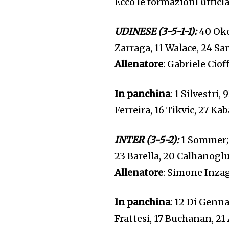
Ecco le formazioni uffici
UDINESE (3-5-1-1):
40 Oko
Zarraga, 11 Walace, 24 Sa
Allenatore
: Gabriele Cioff
In panchina
: 1 Silvestri,
Ferreira, 16 Tikvic, 27 Ka
INTER (3-5-2):
1 Sommer; 
23 Barella, 20 Calhanogl
Allenatore
: Simone Inzag
In panchina
: 12 Di Genna
Frattesi, 17 Buchanan, 21