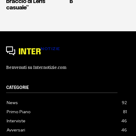
braccio di Leris
B
casuale”
NOTIZIE
INTER
Benvenuti su Internotizie.com
CATEGORIE
News
92
Primo Piano
81
Interviste
46
Avversari
46