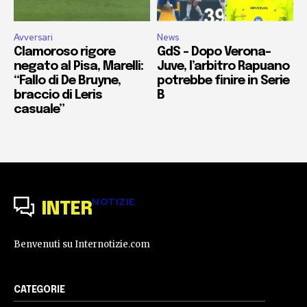
Avversari
News
Clamoroso rigore
GdS – Dopo Verona-
negato al Pisa, Marelli:
Juve, l’arbitro Rapuano
“Fallo di De Bruyne,
potrebbe finire in Serie
braccio di Leris
B
casuale”
NOTIZIE
INTER
Benvenuti su Internotizie.com
CATEGORIE