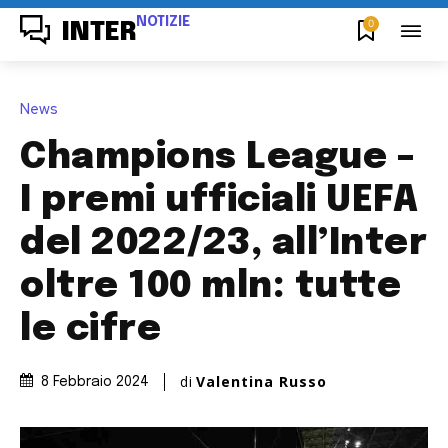
NOTIZIE
0
INTER
News
Champions League –
I premi ufficiali UEFA
del 2022/23, all’Inter
oltre 100 mln: tutte
le cifre
di
Valentina Russo
8 Febbraio 2024