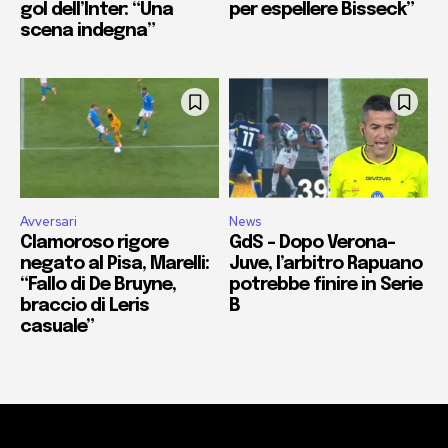
gol dell’Inter: “Una
per espellere Bisseck”
scena indegna”
Avversari
News
Clamoroso rigore
GdS – Dopo Verona-
negato al Pisa, Marelli:
Juve, l’arbitro Rapuano
“Fallo di De Bruyne,
potrebbe finire in Serie
braccio di Leris
B
casuale”