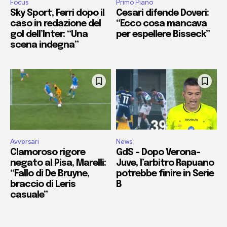
Focus
Primo Piano
Sky Sport, Ferri dopo il
Cesari difende Doveri:
caso in redazione del
“Ecco cosa mancava
gol dell’Inter: “Una
per espellere Bisseck”
scena indegna”
Avversari
News
Clamoroso rigore
GdS – Dopo Verona-
negato al Pisa, Marelli:
Juve, l’arbitro Rapuano
“Fallo di De Bruyne,
potrebbe finire in Serie
braccio di Leris
B
casuale”