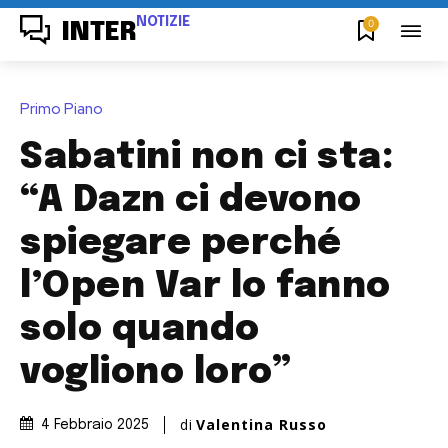
NOTIZIE
0
INTER
Primo Piano
Sabatini non ci sta:
“A Dazn ci devono
spiegare perché
l’Open Var lo fanno
solo quando
vogliono loro”
di
Valentina Russo
4 Febbraio 2025