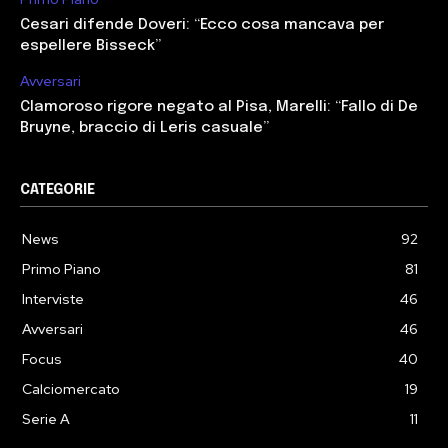
Cesari difende Doveri: “Ecco cosa mancava per
espellere Bisseck”
Avversari
Clamoroso rigore negato al Pisa, Marelli: “Fallo di De
Bruyne, braccio di Leris casuale”
CATEGORIE
News
92
Primo Piano
81
Interviste
46
Avversari
46
Focus
40
Calciomercato
19
Serie A
11