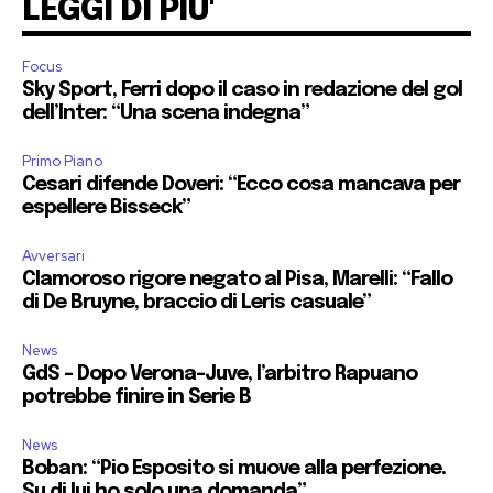
LEGGI DI PIU'
Focus
Sky Sport, Ferri dopo il caso in redazione del gol
dell’Inter: “Una scena indegna”
Primo Piano
Cesari difende Doveri: “Ecco cosa mancava per
espellere Bisseck”
Avversari
Clamoroso rigore negato al Pisa, Marelli: “Fallo
di De Bruyne, braccio di Leris casuale”
News
GdS – Dopo Verona-Juve, l’arbitro Rapuano
potrebbe finire in Serie B
News
Boban: “Pio Esposito si muove alla perfezione.
Su di lui ho solo una domanda”