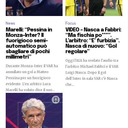
News
Focus
Marelli: “Pessina in
VIDEO – Nasca a Fabbri:
Monza-Inter? Il
“Ma fischia po***”.
fuorigioco semi-
L’arbitro: “E’ furbizia”.
automatico può
Nasca di nuovo: “Gol
sbagliare di pochi
regolare”
millimetri”
Oggi l'AIA ha svelato l'audio tra
Durante Monza-Inter il VAR ha
l'arbitro Michael Fabbri e il VAR
annullato un gol a Matteo
Luigi Nasca. Dopo il gol
Pessina per un fuorigioco
dell'Inter in sala VAR c'è Nasca
evidente. L'ex arbitro Luca
che...
Marelli ha voluto dire il suo...