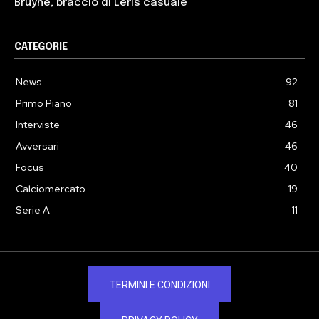
Bruyne, braccio di Leris casuale”
CATEGORIE
News
92
Primo Piano
81
Interviste
46
Avversari
46
Focus
40
Calciomercato
19
Serie A
11
TERMINI E CONDIZIONI