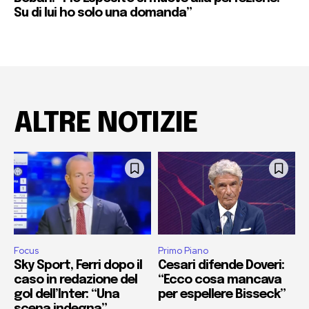
Su di lui ho solo una domanda”
ALTRE NOTIZIE
Focus
Primo Piano
Sky Sport, Ferri dopo il
Cesari difende Doveri:
caso in redazione del
“Ecco cosa mancava
gol dell’Inter: “Una
per espellere Bisseck”
scena indegna”