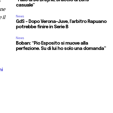
o
casuale”
one
News
 il
GdS – Dopo Verona-Juve, l’arbitro Rapuano
potrebbe finire in Serie B
News
Boban: “Pio Esposito si muove alla
perfezione. Su di lui ho solo una domanda”
ni