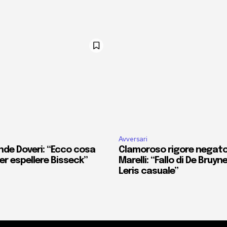
Avversari
nde Doveri: “Ecco cosa
Clamoroso rigore negato 
r espellere Bisseck”
Marelli: “Fallo di De Bruyn
Leris casuale”