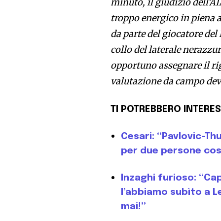
minuto, il giudizio dell’A
troppo energico in piena a
da parte del giocatore del 
collo del laterale nerazzur
opportuno assegnare il rig
valutazione da campo deve
TI POTREBBERO INTERES
Cesari: “Pavlovic-Th
per due persone cos
Inzaghi furioso: “Cap
l’abbiamo subìto a Le
mai!”