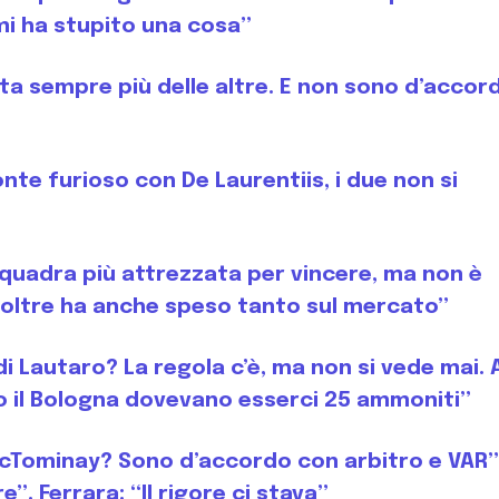
 mi ha stupito una cosa”
cata sempre più delle altre. E non sono d’accor
te furioso con De Laurentiis, i due non si
 squadra più attrezzata per vincere, ma non è
noltre ha anche speso tanto sul mercato”
di Lautaro? La regola c’è, ma non si vede mai. 
 il Bologna dovevano esserci 25 ammoniti”
McTominay? Sono d’accordo con arbitro e VAR”
e”. Ferrara: “Il rigore ci stava”