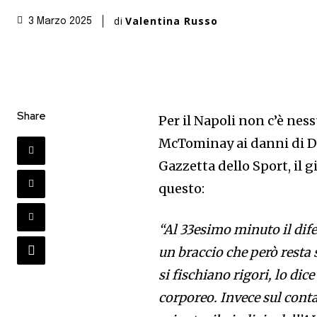
di
Valentina Russo
3 Marzo 2025
Share
Per il Napoli non c’è ness
McTominay ai danni di De
Gazzetta dello Sport, il g
questo:
“Al 33esimo minuto il dife
un braccio che però resta 
si fischiano rigori, lo dic
corporeo. Invece sul co