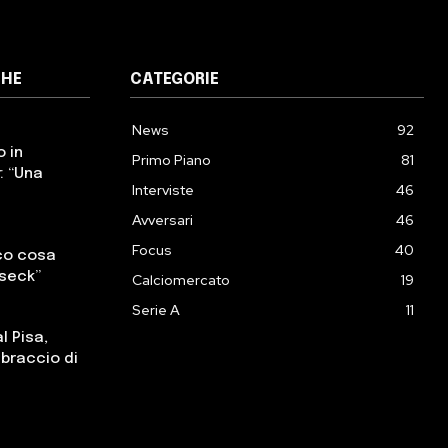
CHE
CATEGORIE
News
92
o in
Primo Piano
81
: “Una
Interviste
46
Avversari
46
Focus
40
cco cosa
sseck”
Calciomercato
19
Serie A
11
l Pisa,
, braccio di