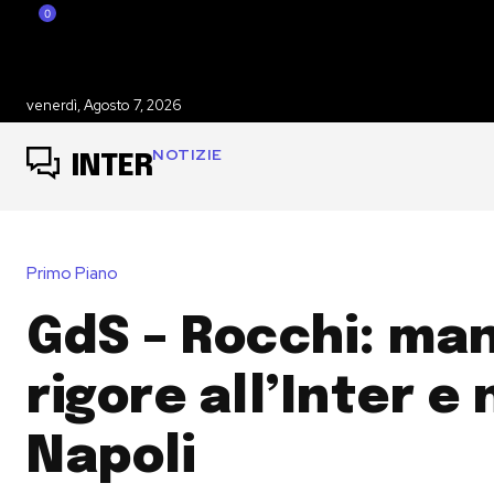
0
venerdì, Agosto 7, 2026
NOTIZIE
INTER
Primo Piano
GdS – Rocchi: ma
rigore all’Inter e 
Napoli