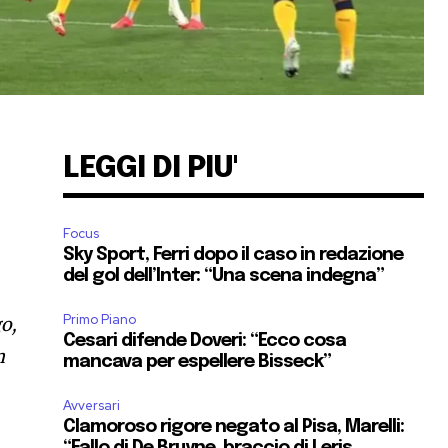
LEGGI DI PIU'
Focus
Sky Sport, Ferri dopo il caso in redazione
del gol dell’Inter: “Una scena indegna”
Primo Piano
go,
Cesari difende Doveri: “Ecco cosa
n
mancava per espellere Bisseck”
Avversari
Clamoroso rigore negato al Pisa, Marelli:
“Fallo di De Bruyne, braccio di Leris