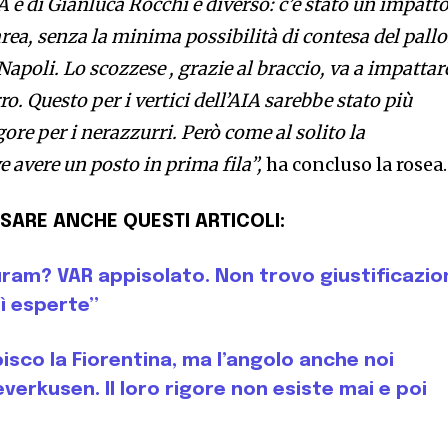
IA e di Gianluca Rocchi è diverso: c’è stato un impatt
rea, senza la minima possibilità di contesa del pall
Napoli. Lo scozzese , grazie al braccio, va a impattare
ro. Questo per i vertici dell’AIA sarebbe stato più
ore per i nerazzurri. Però come al solito la
 avere un posto in prima fila”,
ha concluso la rosea.
SARE ANCHE QUESTI ARTICOLI:
uram? VAR appisolato. Non trovo giustificazio
ì esperte”
isco la Fiorentina, ma l’angolo anche noi
verkusen. Il loro rigore non esiste mai e poi