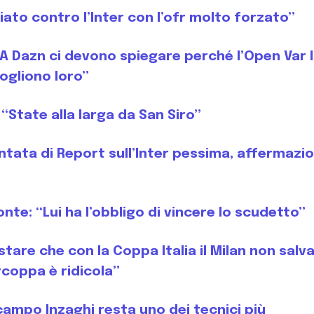
hiato contro l’Inter con l’ofr molto forzato”
 “A Dazn ci devono spiegare perché l’Open Var 
ogliono loro”
 “State alla larga da San Siro”
untata di Report sull’Inter pessima, affermazio
te: “Lui ha l’obbligo di vincere lo scudetto”
tare che con la Coppa Italia il Milan non salv
rcoppa è ridicola”
ampo Inzaghi resta uno dei tecnici più