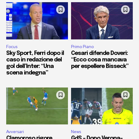
Focus
Primo Piano
Sky Sport, Ferri dopo il
Cesari difende Doveri:
caso in redazione del
“Ecco cosa mancava
gol dell’Inter: “Una
per espellere Bisseck”
scena indegna”
Avversari
News
Clamoroso rigore
GdS – Dopo Verona-