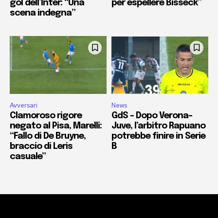
gol dell’Inter: “Una
per espellere Bisseck”
scena indegna”
Avversari
News
Clamoroso rigore
GdS – Dopo Verona-
negato al Pisa, Marelli:
Juve, l’arbitro Rapuano
“Fallo di De Bruyne,
potrebbe finire in Serie
braccio di Leris
B
casuale”