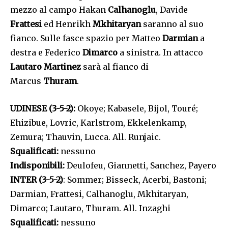
mezzo al campo Hakan
Calhanoglu
, Davide
Frattesi
ed Henrikh
Mkhitaryan
saranno al suo
fianco. Sulle fasce spazio per Matteo
Darmian
a
destra e Federico
Dimarco
a sinistra. In attacco
Lautaro Martinez
sarà al fianco di
Marcus
Thuram
.
UDINESE (3-5-2):
Okoye; Kabasele, Bijol, Touré;
Ehizibue, Lovric, Karlstrom, Ekkelenkamp,
Zemura; Thauvin, Lucca. All. Runjaic.
Squalificati:
nessuno
Indisponibili:
Deulofeu, Giannetti, Sanchez, Payero
INTER (3-5-2)
: Sommer; Bisseck, Acerbi, Bastoni;
Darmian, Frattesi, Calhanoglu, Mkhitaryan,
Dimarco; Lautaro, Thuram. All. Inzaghi
Squalificati:
nessuno