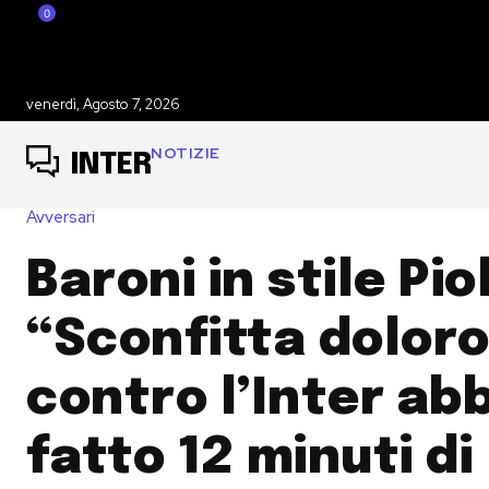
0
venerdì, Agosto 7, 2026
NOTIZIE
INTER
Avversari
Baroni in stile Piol
“Sconfitta dolor
contro l’Inter ab
fatto 12 minuti di