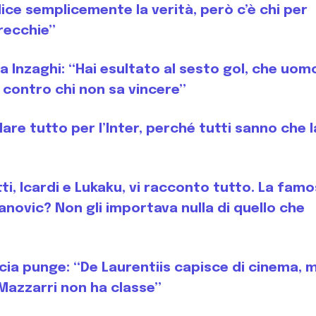
dice semplicemente la verità, però c’è chi per
recchie”
ca Inzaghi: “Hai esultato al sesto gol, che uom
 contro chi non sa vincere”
are tutto per l’Inter, perché tutti sanno che l
tti, Icardi e Lukaku, vi racconto tutto. La fam
anovic? Non gli importava nulla di quello che
Garcia punge: “De Laurentiis capisce di cinema, 
 Mazzarri non ha classe”