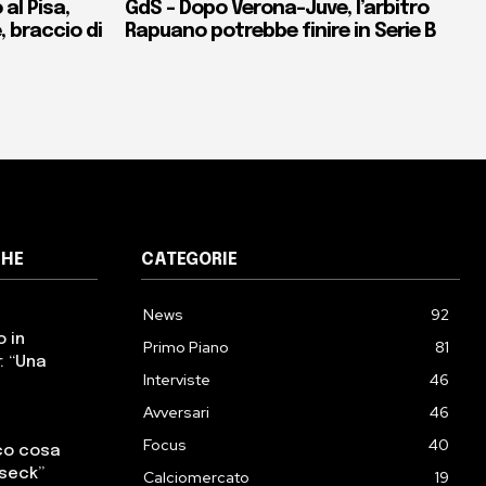
al Pisa,
GdS – Dopo Verona-Juve, l’arbitro
e, braccio di
Rapuano potrebbe finire in Serie B
CHE
CATEGORIE
News
92
o in
Primo Piano
81
: “Una
Interviste
46
Avversari
46
Focus
40
cco cosa
sseck”
Calciomercato
19