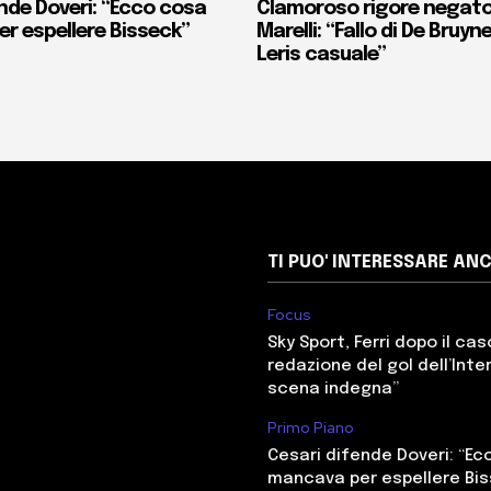
nde Doveri: “Ecco cosa
Clamoroso rigore negato 
r espellere Bisseck”
Marelli: “Fallo di De Bruyn
Leris casuale”
TI PUO' INTERESSARE AN
Focus
Sky Sport, Ferri dopo il cas
redazione del gol dell’Inter
scena indegna”
Primo Piano
Cesari difende Doveri: “E
mancava per espellere Bi