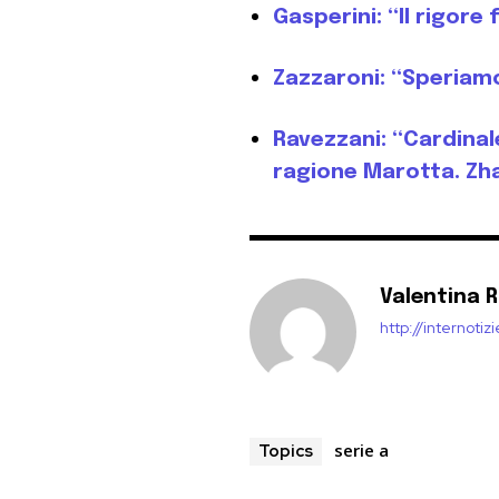
Gasperini: “Il rigore
Zazzaroni: “Speriamo 
Ravezzani: “Cardinal
ragione Marotta. Zh
Valentina 
http://internoti
serie a
Topics