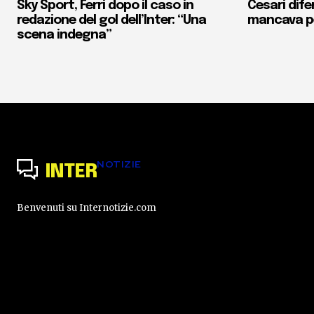
Sky Sport, Ferri dopo il caso in
Cesari dife
redazione del gol dell’Inter: “Una
mancava pe
scena indegna”
NOTIZIE
INTER
Benvenuti su Internotizie.com