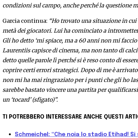
condizioni sul campo, anche perché la questione 
Garcia continua:
“Ho trovato una situazione in cui 
metà dei giocatori. Lui ha cominciato a intrometters
Gli ho detto ‘mi spiace, ma a 60 anni non mi faccio
Laurentiis capisce di cinema, ma non tanto di calci
detto quelle parole lì perché si è reso conto di esse
coprire certi errori strategici. Dopo di me è arriva
non mi ha mai ringraziato per i punti che gli ho las
sarebbe bastato vincere una partita per qualificars
un ‘tocard’ (sfigato)”.
TI POTREBBERO INTERESSARE ANCHE QUESTI ARTI
Schmeichel: “Che noia lo stadio Etihad! Si s