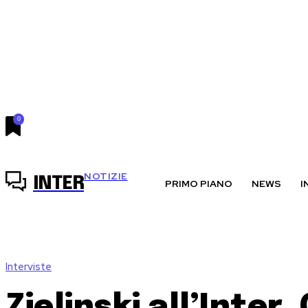
0
venerdì, Agosto 7, 2026
NOTIZIE
INTER
PRIMO PIANO
NEWS
I
Interviste
Zielinski all’Inter