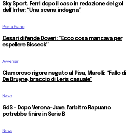
Sky Sport, Ferri dopo il caso in redazione del gol
dell’Inter: “Una scena indegna”
Primo Piano
Cesari difende Doveri: “Ecco cosa mancava per
espellere Bisseck”
Avversari
Clamoroso rigore negato al Pisa, Marelli: “Fallo di
De Bruyne, braccio di Leris casuale”
News
GdS – Dopo Verona-Juve, l’arbitro Rapuano
potrebbe finire in Serie B
News