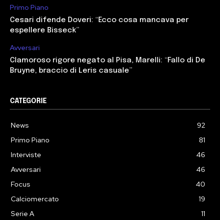
Primo Piano
Cesari difende Doveri: “Ecco cosa mancava per
espellere Bisseck”
Avversari
Clamoroso rigore negato al Pisa, Marelli: “Fallo di De
Bruyne, braccio di Leris casuale”
CATEGORIE
News
92
Primo Piano
81
Interviste
46
Avversari
46
Focus
40
Calciomercato
19
Serie A
11