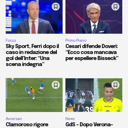
Focus
Primo Piano
Sky Sport, Ferri dopo il
Cesari difende Doveri:
caso in redazione del
“Ecco cosa mancava
gol dell’Inter: “Una
per espellere Bisseck”
scena indegna”
Avversari
News
Clamoroso rigore
GdS – Dopo Verona-