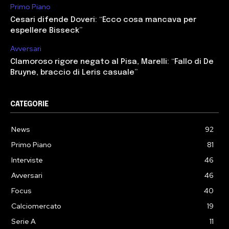
Primo Piano
Cesari difende Doveri: “Ecco cosa mancava per
espellere Bisseck”
Avversari
Clamoroso rigore negato al Pisa, Marelli: “Fallo di De
Bruyne, braccio di Leris casuale”
CATEGORIE
News
92
Primo Piano
81
Interviste
46
Avversari
46
Focus
40
Calciomercato
19
Serie A
11