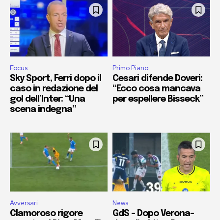
Focus
Primo Piano
Sky Sport, Ferri dopo il
Cesari difende Doveri:
caso in redazione del
“Ecco cosa mancava
gol dell’Inter: “Una
per espellere Bisseck”
scena indegna”
Avversari
News
Clamoroso rigore
GdS – Dopo Verona-