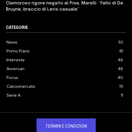
Clamoroso rigore negato al Pisa, Marelli: “Fallo di De
Bruyne, braccio di Leris casuale”
CATEGORIE
News
92
Primo Piano
81
Interviste
46
Avversari
46
Focus
40
Calciomercato
19
Serie A
11
TERMINI E CONDIZIONI