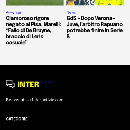
Avversari
News
Clamoroso rigore
GdS – Dopo Verona-
negato al Pisa, Marelli:
Juve, l’arbitro Rapuano
“Fallo di De Bruyne,
potrebbe finire in Serie
braccio di Leris
B
casuale”
NOTIZIE
INTER
Benvenuti su Internotizie.com
CATEGORIE